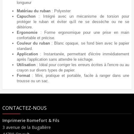
longueur
Matériau du ruban
: Polyester
Capuchon
: Intégré avec un mécanisme de torsion pour
protéger le ruban et éviter qu'il ne se dessèche ou ne se
détériore.
Ergonomie
: Forme ergonomique pour une prise en main
confortable et précise.
Couleur du ruban
: Blanc opaque, se fond bien avec le papier
standard.
Application
: Instantanée, permettant d'écrire immédiatement
après l'application sans attendre le séchage.
Utilisation
: Idéal pour corriger les erreurs écrites à l'encre ou au
crayon sur divers types de papier.
Format
: Mini, pratique et portable, facile à ranger dans une
trousse ou un sac.
CONTACTEZ-NOUS
Imprimerie Romefort & Fils
3 avenue de la Bugallière