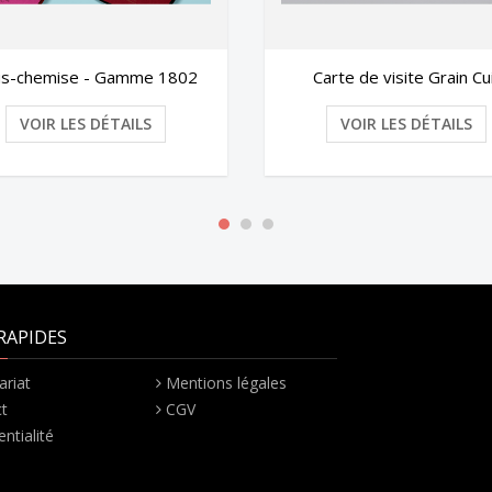
Carte de visite Grain Cuir
Marianne doru
corre
VOIR LES DÉTAILS
VOIR 
RAPIDES
ariat
Mentions légales
t
CGV
ntialité