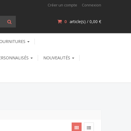
Créer un compte
Connexion
0
article(s) /
0,00 €
OURNITURES
ERSONNALISÉS
NOUVEAUTÉS