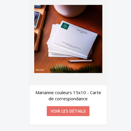
s 15x10 - Carte
Chemises dorure Grain Cuir
pondance
Notaire
DÉTAILS
VOIR LES DÉTAILS