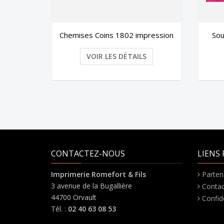
oins 1802 impression
Sous-chemise - Gamme 1802
R LES DÉTAILS
VOIR LES DÉTAILS
CONTACTEZ-NOUS
LIENS 
Imprimerie Romefort & Fils
Parten
3 avenue de la Bugallière
Contac
44700 Orvault
Confide
Tél. :
02 40 63 08 53