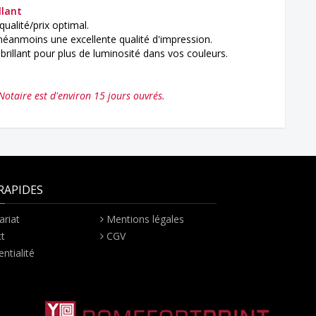
llant
qualité/prix optimal.
néanmoins une excellente qualité d'impression.
rillant pour plus de luminosité dans vos couleurs.
 Notaire est d'environ 15 jours ouvrés.
RAPIDES
ariat
Mentions légales
t
CGV
ntialité