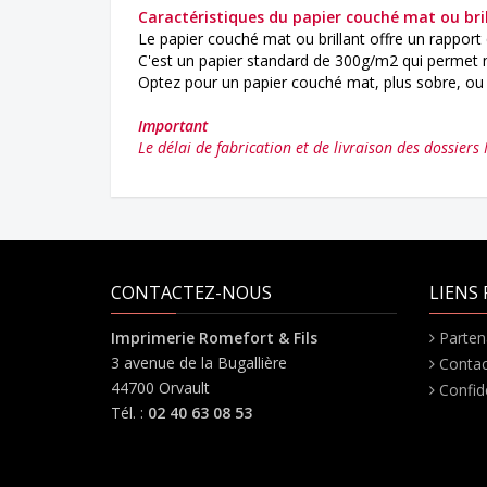
Caractéristiques du papier couché mat ou bri
Le papier couché mat ou brillant offre un rapport 
C'est un papier standard de 300g/m2 qui permet 
Optez pour un papier couché mat, plus sobre, ou b
Important
Le délai de fabrication et de livraison des dossiers
CONTACTEZ-NOUS
LIENS 
Imprimerie Romefort & Fils
Parten
3 avenue de la Bugallière
Contac
44700 Orvault
Confide
Tél. :
02 40 63 08 53