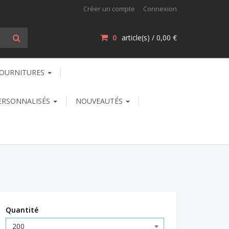
Créer un compte
Connexion
0
article(s) /
0,00 €
OURNITURES
ERSONNALISÉS
NOUVEAUTÉS
Quantité