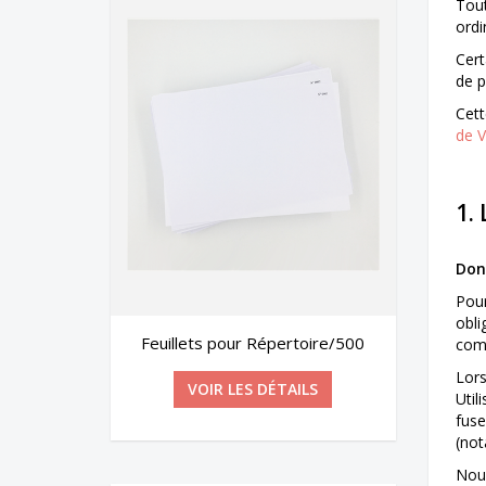
Tout
ordi
Cert
de p
Cett
de V
1.
Donn
Pour
obli
ire/500
BIC® Media Clic
comm
Lors
S
VOIR LES DÉTAILS
Util
fuse
(not
Nous