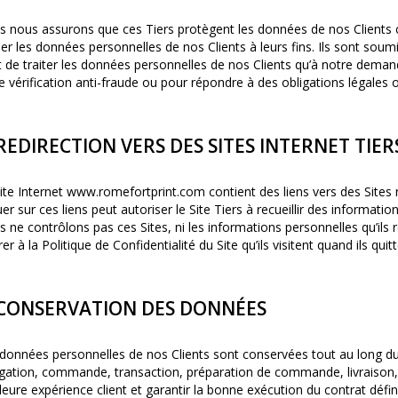
 nous assurons que ces Tiers protègent les données de nos Clients 
iser les données personnelles de nos Clients à leurs fins. Ils sont soumis
t de traiter les données personnelles de nos Clients qu’à notre demand
e vérification anti-fraude ou pour répondre à des obligations légales 
 REDIRECTION VERS DES SITES INTERNET TIER
ite Internet www.
romefortprint
.com contient des liens vers des Sites 
uer sur ces liens peut autoriser le Site Tiers à recueillir des informations
 ne contrôlons pas ces Sites, ni les informations personnelles qu’ils r
rer à la Politique de Confidentialité du Site qu’ils visitent quand ils qui
 CONSERVATION DES DONNÉES
données personnelles de nos Clients sont conservées tout au long du 
gation, commande, transaction, préparation de commande, livraison,
leure expérience client et garantir la bonne exécution du contrat défin