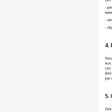
- pe
www
- vé
- ré
4.
Nous
eux.
Les 
(lie
par 
5.
Des 