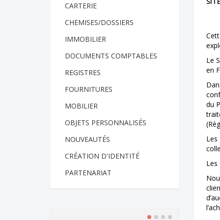
SIT
CARTERIE
CHEMISES/DOSSIERS
Cett
IMMOBILIER
expl
DOCUMENTS COMPTABLES
Le S
en F
REGISTRES
Dans
FOURNITURES
conf
du P
MOBILIER
trai
OBJETS PERSONNALISÉS
(Règ
Les 
NOUVEAUTÉS
coll
CRÉATION D'IDENTITÉ
Les 
PARTENARIAT
Nous
clie
d’au
l’ac