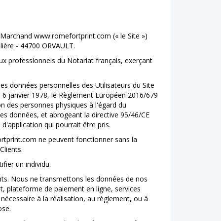
et Marchand www.romefortprint.com (« le Site »)
allière - 44700 ORVAULT.
ux professionnels du Notariat français, exerçant
les données personnelles des Utilisateurs du Site
du 6 janvier 1978, le Règlement Européen 2016/679
ion des personnes physiques à l'égard du
ces données, et abrogeant la directive 95/46/CE
application qui pourrait être pris.
rtprint
.com
ne peuvent fonctionner sans la
Clients.
ier un individu.
nts. Nous ne transmettons les données de nos
et, plateforme de paiement en ligne, services
écessaire à la réalisation, au règlement, ou à
ose.