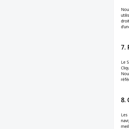
Nous
util
droi
d’un
7.
Le S
Cliq
Nous
réfé
8.
Les 
navi
meil