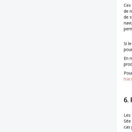
Ces 
de n
de s
navi
perm
Si l
pour
En r
prod
Pour
trac
6.
Les 
Site
cas 