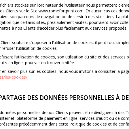
fichiers stockés sur l’ordinateur de l’Utilisateur nous permettent d’enr
os Clients sur le Site www.
romefortprint
.com. En aucun cas ces donnée
uivre son parcours de navigation ou de servir à des sites tiers. La pla
gation que certains sites, préalablement visités, pourraient avoir coll
ettre à nos Clients d’accéder plus facilement aux services proposés.
e Client souhaite s’opposer à l’utilisation de cookies, il peut tout si
 refuser l’utilisation de cookies.
efusant l’utilisation de cookies, son utilisation du site et des servic
uits en ligne, pourra s’en trouver limitée.
 en savoir plus sur les cookies, nous vous invitons à consulter la pag
es/les-cookies/
 PARTAGE DES DONNÉES PERSONNELLES À DE
données personnelles de nos Clients peuvent être divulguées à des Ti
 internet, plateforme de paiement en ligne, services d’audit ou de c
présentés précédemment dans cette Politique de cookies et de confide