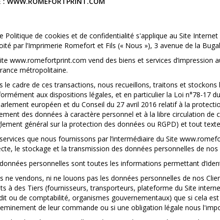
E : WWW.ROMEFORTPRINT.COM
e Politique de cookies et de confidentialité s'applique au Site Intern
oité par l’Imprimerie Romefort et Fils (« Nous »), 3 avenue de la Bug
ite
www.
romefortprint
.com
vend des biens et services d’impression a
rance métropolitaine.
 le cadre de ces transactions, nous recueillons, traitons et stockons 
ormément aux dispositions légales, et en particulier la Loi n°78-17 
arlement européen et du Conseil du 27 avril 2016 relatif à la protect
tement des données à caractère personnel et à la libre circulation de 
lement général sur la protection des données ou RGPD) et tout texte d'
services que nous fournissons par l’intermédiaire du Site
www.
romefo
ecte, le stockage et la transmission des données personnelles de nos 
données personnelles sont toutes les informations permettant d’identif
 ne vendons, ni ne louons pas les données personnelles de nos Clie
nts à des Tiers (fournisseurs, transporteurs, plateforme du Site intern
dit ou de comptabilité, organismes gouvernementaux) que si cela est n
heminement de leur commande ou si une obligation légale nous l'imp