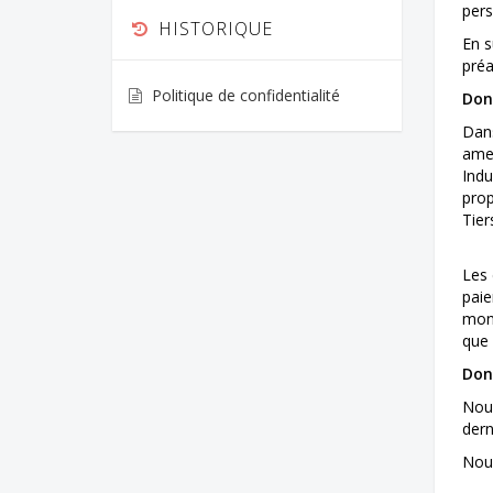
pers
HISTORIQUE
En s
préa
Politique de confidentialité
Don
Dans
amen
Indu
prop
Tier
Les 
paie
mont
que 
Don
Nous
dern
Nous