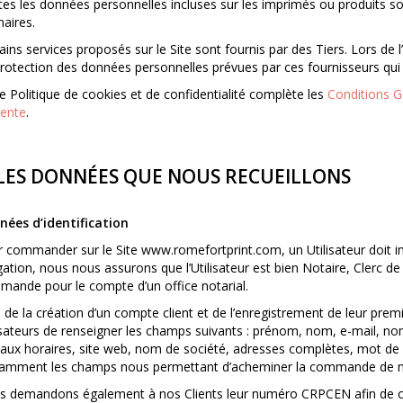
es les données personnelles incluses sur les imprimés ou produits 
naires.
ains services proposés sur le Site sont fournis par des Tiers. Lors de l’
rotection des données personnelles prévues par ces fournisseurs qui 
e Politique de cookies et de confidentialité complète les
Conditions Gé
ente
.
 LES DONNÉES QUE NOUS RECUEILLONS
ées d’identification
 commander sur le Site
www.
romefortprint
.com
, un Utilisateur doit
gation, nous nous assurons que l’Utilisateur est bien Notaire, Clerc d
Schneider® K1
POST-IT® Beachside
ande pour le compte d’un office notarial.
 de la création d’un compte client et de l’enregistrement de leur 
VOIR LES DÉTAILS
VOIR LES DÉTAILS
isateurs de renseigner les champs suivants : prénom, nom, e-mail, nom 
aux horaires, site web, nom de société, adresses complètes, mot de 
amment les champs nous permettant d’acheminer la commande de nos C
 demandons également à nos Clients leur numéro CRPCEN afin de certi