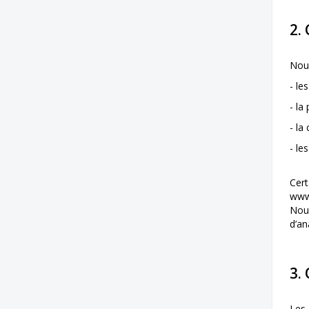
2.
Nous
- le
- la
- la
- le
Cert
www
Nous
d’an
3.
Les 