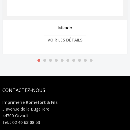
Mikado
VOIR LES DÉTAILS
CONTACTEZ-NOUS
Imprimerie Romefort & Fils
3 avenue de la Bugallière
44700 Orvault
Tél. :
02 40 63 08 53