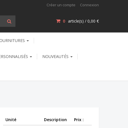
Créer un compte
Connexion
0
article(s) /
0,00 €
OURNITURES
ERSONNALISÉS
NOUVEAUTÉS
Unité
Description
Prix :