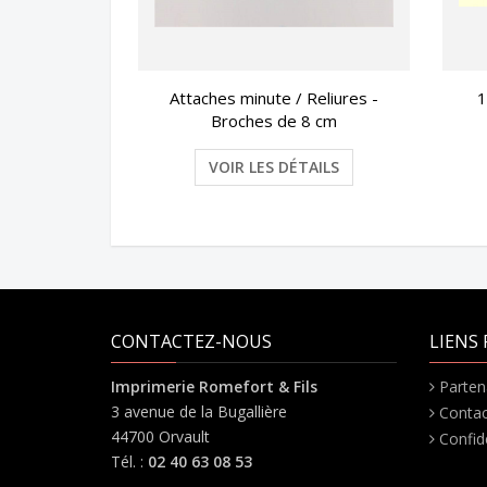
Attaches minute / Reliures -
1
Broches de 8 cm
VOIR LES DÉTAILS
CONTACTEZ-NOUS
LIENS 
Imprimerie Romefort & Fils
Parten
3 avenue de la Bugallière
Contac
44700 Orvault
Confide
Tél. :
02 40 63 08 53