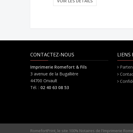
VOIR LES DÉTAILS
CONTACTEZ-NOUS
LIENS 
Imprimerie Romefort & Fils
Parten
3 avenue de la Bugallière
Contac
44700 Orvault
Confide
Tél. :
02 40 63 08 53
RomefortPrint, le site 100% Notaires de l'Imprimerie Romef