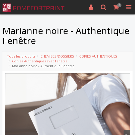
0
Marianne noire - Authentique
Fenêtre
Tous les produits
CHEMISES/DOSSIERS
COPIES AUTHENTIQUES
Copies Authentiques avec fenêtre
Marianne noire - Authentique Fenêtre