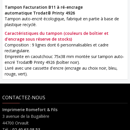
Tampon Facturation B11 à ré-encrage
automatique Trodat® Printy 4926
Tampon auto-encré écologique, fabriqué en partie à base de
plastique recyclé.
Caractéristiques du tampon
(couleurs de boîtier et
d'encrage sous réserve de stocks)
Composition : 9 lignes dont 6 personnalisables et cadre
rectangulaire.
Empreinte en caoutchouc 75x38 mm montée sur tampon auto-
encré Trodat® Printy 4926 (boîtier noir).
Livré avec une cassette d'encre (encrage au choix noir, bleu,
rouge, vert).
CONTACTEZ-NOUS
Imprimerie Romefort & Fils
3 avenue de la Bugallière
44700 Orvault
Tél. :
02 40 63 08 53