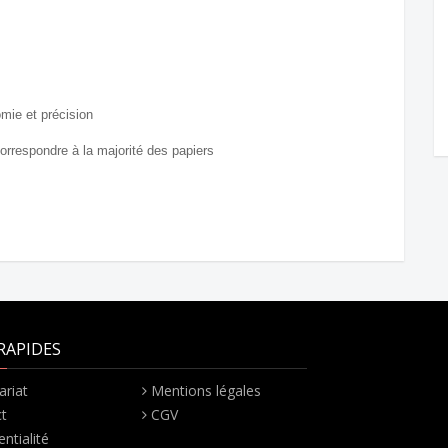
mie et précision
rrespondre à la majorité des papiers
RAPIDES
ariat
Mentions légales
t
CGV
ntialité