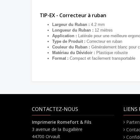
TIP-EX - Correcteur à ruban
Largeur du Ruban :
4.2 mm
Longueur du Ruban :
12 mètres
Application :
Latérale pour une meilleure ergono
Type de Produit :
Correcteur en ruban
Couleur du Ruban :
Généralement blanc pour co
Matériau du Dévidoir :
Plastique robuste
Format :
Compact et facilement transportable
CONTACTEZ-NOUS
LIENS 
Imprimerie Romefort & Fils
Parten
3 avenue de la Bugallière
Contac
44700 Orvault
Confide