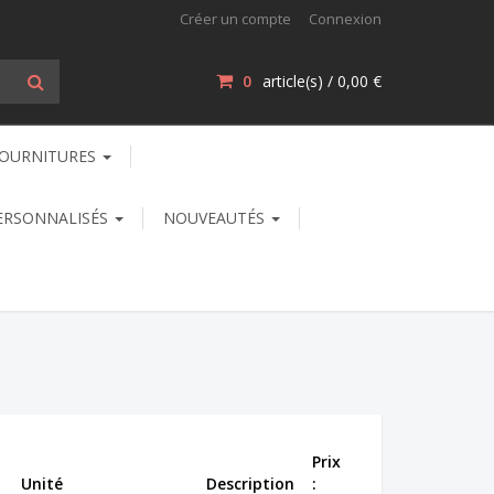
Créer un compte
Connexion
0
article(s) /
0,00 €
OURNITURES
ERSONNALISÉS
NOUVEAUTÉS
Prix
Unité
Description
: