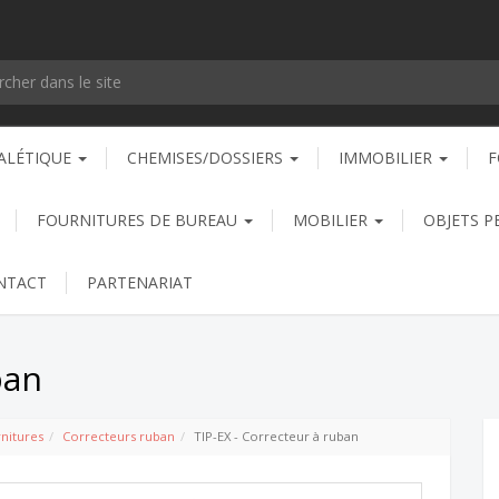
ALÉTIQUE
CHEMISES/DOSSIERS
IMMOBILIER
F
FOURNITURES DE BUREAU
MOBILIER
OBJETS P
NTACT
PARTENARIAT
ban
rnitures
Correcteurs ruban
TIP-EX - Correcteur à ruban