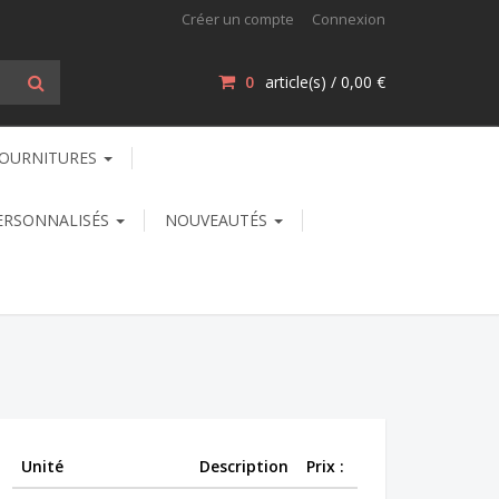
Créer un compte
Connexion
0
article(s) /
0,00 €
OURNITURES
ERSONNALISÉS
NOUVEAUTÉS
Unité
Description
Prix :