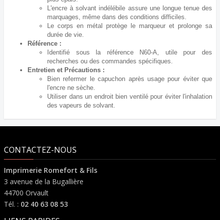
L'encre à solvant indélébile assure une longue tenue des
marquages, même dans des conditions difficiles.
Le corps en métal protège le marqueur et prolonge sa
durée de vie.
Référence :
Identifié sous la référence N60-A, utile pour des
recherches ou des commandes spécifiques.
Entretien et Précautions :
Bien refermer le capuchon après usage pour éviter que
l'encre ne sèche.
Utiliser dans un endroit bien ventilé pour éviter l'inhalation
des vapeurs de solvant.
CONTACTEZ-NOUS
Imprimerie Romefort & Fils
3 avenue de la Bugallière
44700 Orvault
Tél. :
02 40 63 08 53