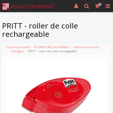
0
PRITT - roller de colle
rechargeable
Tous les produits
FOURNITURES DE BUREAU
Petites fournitures
colle/glue
PRITT - roller de colle rechargeable