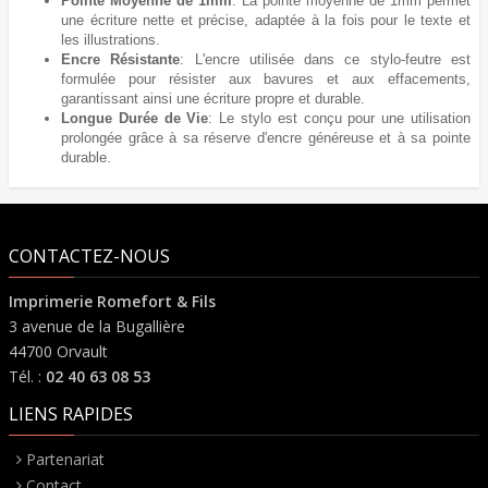
Pointe Moyenne de 1mm
: La pointe moyenne de 1mm permet
une écriture nette et précise, adaptée à la fois pour le texte et
les illustrations.
Encre Résistante
: L'encre utilisée dans ce stylo-feutre est
formulée pour résister aux bavures et aux effacements,
garantissant ainsi une écriture propre et durable.
Longue Durée de Vie
: Le stylo est conçu pour une utilisation
prolongée grâce à sa réserve d'encre généreuse et à sa pointe
durable.
CONTACTEZ-NOUS
Imprimerie Romefort & Fils
3 avenue de la Bugallière
44700 Orvault
Tél. :
02 40 63 08 53
LIENS RAPIDES
Partenariat
Contact