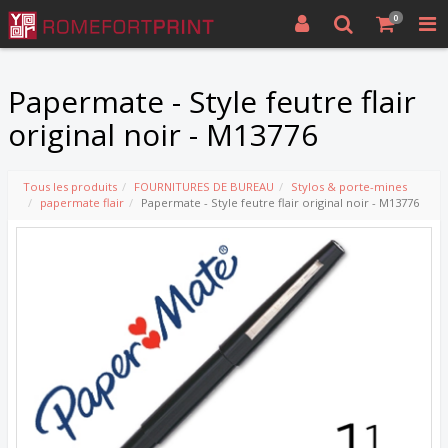
0
Papermate - Style feutre flair
original noir - M13776
Tous les produits
FOURNITURES DE BUREAU
Stylos & porte-mines
papermate flair
Papermate - Style feutre flair original noir - M13776