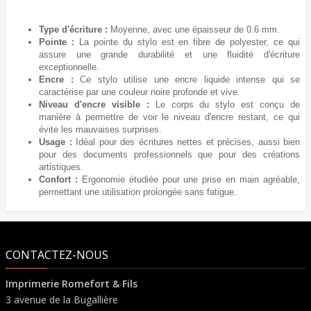
Type d'écriture :
Moyenne, avec une épaisseur de 0.6 mm.
Pointe :
La pointe du stylo est en fibre de polyester, ce qui
assure une grande durabilité et une fluidité d'écriture
exceptionnelle.
Encre :
Ce stylo utilise une encre liquide intense qui se
caractérise par une couleur noire profonde et vive.
Niveau d'encre visible :
Le corps du stylo est conçu de
manière à permettre de voir le niveau d'encre restant, ce qui
évite les mauvaises surprises.
Usage :
Idéal pour des écritures nettes et précises, aussi bien
pour des documents professionnels que pour des créations
artistiques.
Confort :
Ergonomie étudiée pour une prise en main agréable,
permettant une utilisation prolongée sans fatigue.
CONTACTEZ-NOUS
Imprimerie Romefort & Fils
3 avenue de la Bugallière