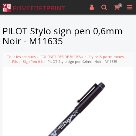
0
PILOT Stylo sign pen 0,6mm
Noir - M11635
Tous les produits
FOURNITURES DE BUREAU
Stylos & porte-mines
Pilot - Sign Pen 0,6
PILOT Stylo sign pen 0,6mm Noir - M11635