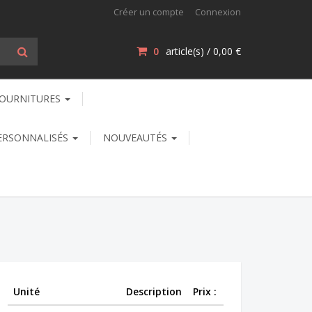
Créer un compte
Connexion
0
article(s) /
0,00 €
OURNITURES
ERSONNALISÉS
NOUVEAUTÉS
Unité
Description
Prix :