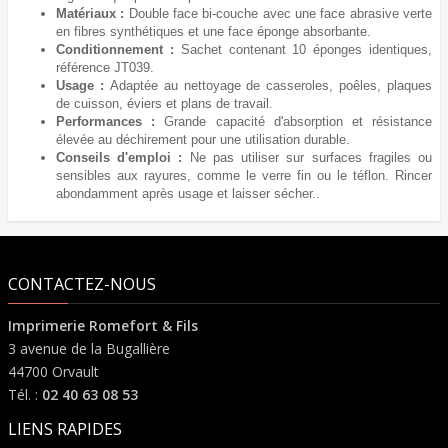
Matériaux :
Double face bi-couche avec une face abrasive verte
en fibres synthétiques et une face éponge absorbante.
Conditionnement :
Sachet contenant 10 éponges identiques,
référence JT039.
Usage :
Adaptée au nettoyage de casseroles, poêles, plaques
de cuisson, éviers et plans de travail.
Performances :
Grande capacité d'absorption et résistance
élevée au déchirement pour une utilisation durable.
Conseils d'emploi :
Ne pas utiliser sur surfaces fragiles ou
sensibles aux rayures, comme le verre fin ou le téflon. Rincer
abondamment après usage et laisser sécher..
CONTACTEZ-NOUS
Imprimerie Romefort & Fils
3 avenue de la Bugallière
44700 Orvault
Tél. :
02 40 63 08 53
LIENS RAPIDES