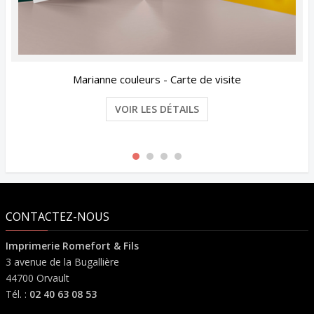
eurs - Carte de visite
BIC®
 LES DÉTAILS
VOIR
CONTACTEZ-NOUS
Imprimerie Romefort & Fils
3 avenue de la Bugallière
44700 Orvault
Tél. :
02 40 63 08 53