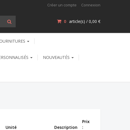
Créer un compte
Connexion
0
article(s) /
0,00 €
OURNITURES
ERSONNALISÉS
NOUVEAUTÉS
Prix
Unité
Description
: