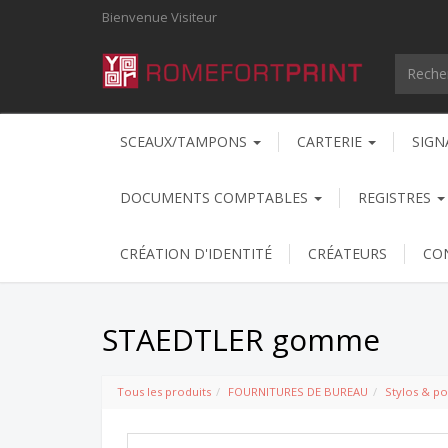
Bienvenue
Visiteur
SCEAUX/TAMPONS
CARTERIE
SIGN
DOCUMENTS COMPTABLES
REGISTRES
CRÉATION D'IDENTITÉ
CRÉATEURS
CO
STAEDTLER gomme
Tous les produits
FOURNITURES DE BUREAU
Stylos & p